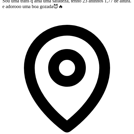
Sou uma trans q ama uma safadeza, tenho 23 aninhos 1,77 de altura.
e adorooo uma boa gozada😈🔥