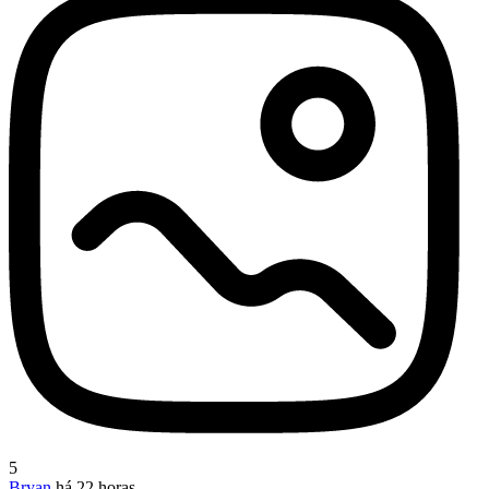
5
Bryan
há 22 horas